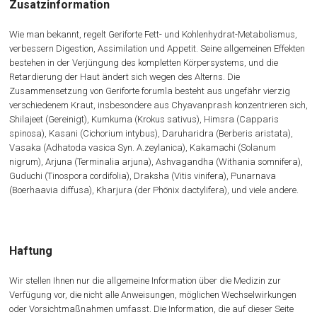
Zusatzinformation
Wie man bekannt, regelt Geriforte Fett- und Kohlenhydrat-Metabolismus,
verbessern Digestion, Assimilation und Appetit. Seine allgemeinen Effekten
bestehen in der Verjüngung des kompletten Körpersystems, und die
Retardierung der Haut ändert sich wegen des Alterns. Die
Zusammensetzung von Geriforte forumla besteht aus ungefähr vierzig
verschiedenem Kraut, insbesondere aus Chyavanprash konzentrieren sich,
Shilajeet (Gereinigt), Kumkuma (Krokus sativus), Himsra (Capparis
spinosa), Kasani (Cichorium intybus), Daruharidra (Berberis aristata),
Vasaka (Adhatoda vasica Syn. A.zeylanica), Kakamachi (Solanum
nigrum), Arjuna (Terminalia arjuna), Ashvagandha (Withania somnifera),
Guduchi (Tinospora cordifolia), Draksha (Vitis vinifera), Punarnava
(Boerhaavia diffusa), Kharjura (der Phönix dactylifera), und viele andere.
Haftung
Wir stellen Ihnen nur die allgemeine Information über die Medizin zur
Verfügung vor, die nicht alle Anweisungen, möglichen Wechselwirkungen
oder Vorsichtmaßnahmen umfasst. Die Information, die auf dieser Seite