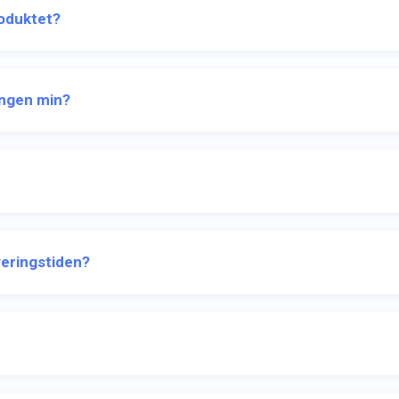
roduktet?
lingen min?
everingstiden?